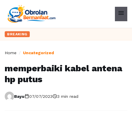
menu
BREAKING
Home
/
Uncategorized
memperbaiki kabel antena
hp putus
calendar_today
schedule
Bayu
07/07/2023
3 min read