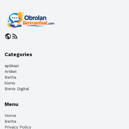
public
rss_feed
Categories
aplikasi
Artikel
Berita
bisnis
Bisnis Digital
Menu
Home
Berita
Privacy Policy