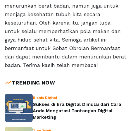
menurunkan berat badan, namun juga untuk
menjaga kesehatan tubuh kita secara
keseluruhan. Oleh karena itu, jangan lupa
untuk selalu memperhatikan pola makan dan
gaya hidup sehat kita. Semoga artikel ini
bermanfaat untuk Sobat Obrolan Bermanfaat
dan dapat membantu dalam menurunkan berat
badan. Terima kasih telah membaca!
trending_up
TRENDING NOW
Bisnis Digital
Sukses di Era Digital Dimulai dari Cara
Anda Mengatasi Tantangan Digital
Marketing
Tips Trick