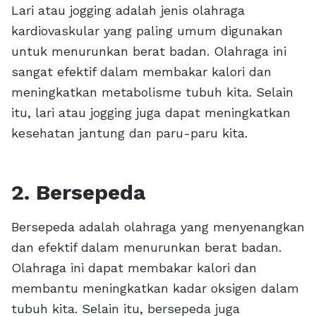
Lari atau jogging adalah jenis olahraga
kardiovaskular yang paling umum digunakan
untuk menurunkan berat badan. Olahraga ini
sangat efektif dalam membakar kalori dan
meningkatkan metabolisme tubuh kita. Selain
itu, lari atau jogging juga dapat meningkatkan
kesehatan jantung dan paru-paru kita.
2. Bersepeda
Bersepeda adalah olahraga yang menyenangkan
dan efektif dalam menurunkan berat badan.
Olahraga ini dapat membakar kalori dan
membantu meningkatkan kadar oksigen dalam
tubuh kita. Selain itu, bersepeda juga