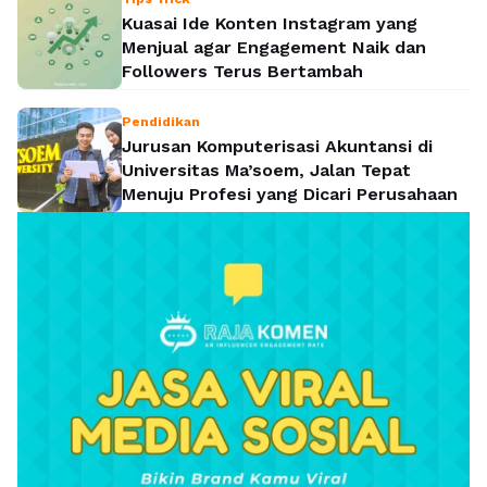
Kuasai Ide Konten Instagram yang
Menjual agar Engagement Naik dan
Followers Terus Bertambah
Pendidikan
Jurusan Komputerisasi Akuntansi di
Universitas Ma’soem, Jalan Tepat
Menuju Profesi yang Dicari Perusahaan