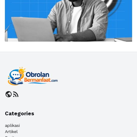
public
rss_feed
Categories
aplikasi
Artikel