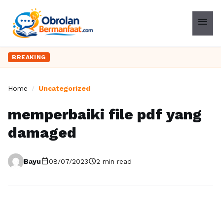
menu
BREAKING
Home
/
Uncategorized
memperbaiki file pdf yang
damaged
calendar_today
schedule
Bayu
08/07/2023
2 min read