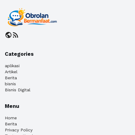
public
rss_feed
Categories
aplikasi
Artikel
Berita
bisnis
Bisnis Digital
Menu
Home
Berita
Privacy Policy