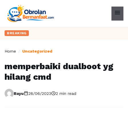
menu
BREAKING
Home
/
Uncategorized
memperbaiki dualboot yg
hilang cmd
calendar_today
schedule
Bayu
28/06/2023
2 min read