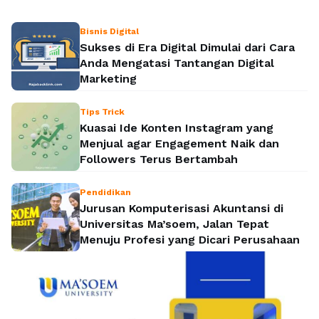
Bisnis Digital
Sukses di Era Digital Dimulai dari Cara
Anda Mengatasi Tantangan Digital
Marketing
Tips Trick
Kuasai Ide Konten Instagram yang
Menjual agar Engagement Naik dan
Followers Terus Bertambah
Pendidikan
Jurusan Komputerisasi Akuntansi di
Universitas Ma’soem, Jalan Tepat
Menuju Profesi yang Dicari Perusahaan