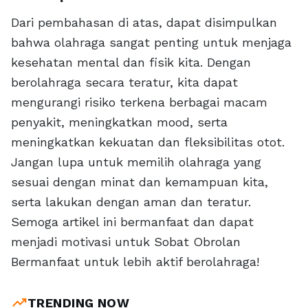
Dari pembahasan di atas, dapat disimpulkan
bahwa olahraga sangat penting untuk menjaga
kesehatan mental dan fisik kita. Dengan
berolahraga secara teratur, kita dapat
mengurangi risiko terkena berbagai macam
penyakit, meningkatkan mood, serta
meningkatkan kekuatan dan fleksibilitas otot.
Jangan lupa untuk memilih olahraga yang
sesuai dengan minat dan kemampuan kita,
serta lakukan dengan aman dan teratur.
Semoga artikel ini bermanfaat dan dapat
menjadi motivasi untuk Sobat Obrolan
Bermanfaat untuk lebih aktif berolahraga!
trending_up
TRENDING NOW