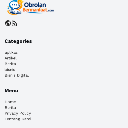
public
rss_feed
Categories
aplikasi
Artikel
Berita
bisnis
Bisnis Digital
Menu
Home
Berita
Privacy Policy
Tentang Kami