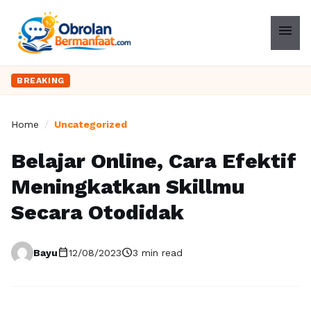
menu
BREAKING
Home
/
Uncategorized
Belajar Online, Cara Efektif
Meningkatkan Skillmu
Secara Otodidak
calendar_today
schedule
Bayu
12/08/2023
3 min read