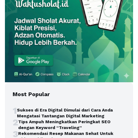
Most Popular
1
Sukses di Era Digital Dimulai dari Cara Anda
Mengatasi Tantangan Digital Marketing
2
Tips Ampuh Meningkatkan Peringkat SEO
dengan Keyword “Traveling”
3
Rekomendasi Resep Makanan Sehat Untuk