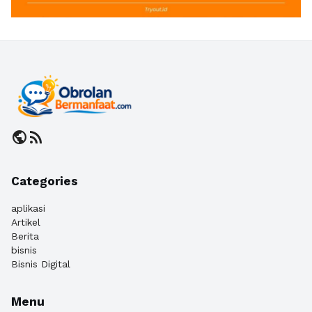
public
rss_feed
Categories
aplikasi
Artikel
Berita
bisnis
Bisnis Digital
Menu