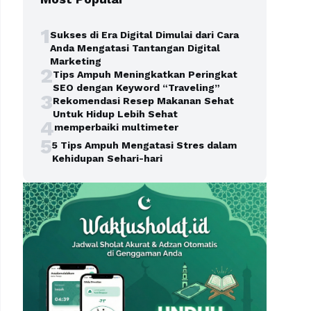
1
Sukses di Era Digital Dimulai dari Cara
Anda Mengatasi Tantangan Digital
Marketing
2
Tips Ampuh Meningkatkan Peringkat
SEO dengan Keyword “Traveling”
3
Rekomendasi Resep Makanan Sehat
Untuk Hidup Lebih Sehat
4
memperbaiki multimeter
5
5 Tips Ampuh Mengatasi Stres dalam
Kehidupan Sehari-hari