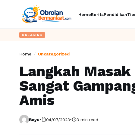
Home
Berita
Pendidikan
Tip
BREAKING
Home
/
Uncategorized
Langkah Masak
Sangat Gampang
Amis
calendar_today
schedule
Bayu
•
04/07/2023
•
3 min read