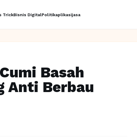
s Trick
Bisnis Digital
Politik
aplikasi
jasa
In
 Cumi Basah
 Anti Berbau