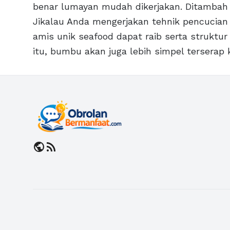
benar lumayan mudah dikerjakan. Ditambah l
Jikalau Anda mengerjakan tehnik pencucian
amis unik seafood dapat raib serta struktu
itu, bumbu akan juga lebih simpel terserap 
public
rss_feed