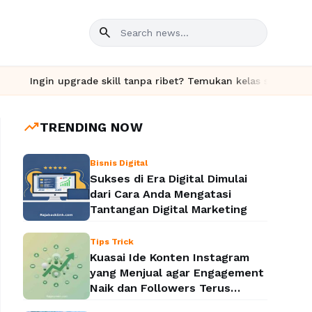
search
gin upgrade skill tanpa ribet? Temukan kelas seru dan materi le
trending_up
TRENDING NOW
Bisnis Digital
Sukses di Era Digital Dimulai
dari Cara Anda Mengatasi
Tantangan Digital Marketing
Tips Trick
Kuasai Ide Konten Instagram
yang Menjual agar Engagement
Naik dan Followers Terus
Bertambah