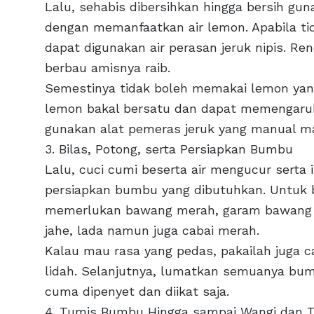
Lalu, sehabis dibersihkan hingga bersih g
dengan memanfaatkan air lemon. Apabila tida
dapat digunakan air perasan jeruk nipis. 
berbau amisnya raib.
Semestinya tidak boleh memakai lemon yang 
lemon bakal bersatu dan dapat memengaruhi
gunakan alat pemeras jeruk yang manual mak
3. Bilas, Potong, serta Persiapkan Bumbu
Lalu, cuci cumi beserta air mengucur serta i
persiapkan bumbu yang dibutuhkan. Untuk b
memerlukan bawang merah, garam bawang put
jahe, lada namun juga cabai merah.
Kalau mau rasa yang pedas, pakailah juga c
lidah. Selanjutnya, lumatkan semuanya bum
cuma dipenyet dan diikat saja.
4. Tumis Bumbu Hingga sampai Wangi dan 