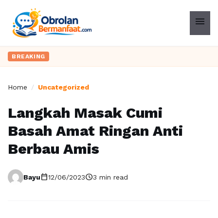
menu
BREAKING
Home
/
Uncategorized
Langkah Masak Cumi
Basah Amat Ringan Anti
Berbau Amis
calendar_today
schedule
Bayu
12/06/2023
3 min read