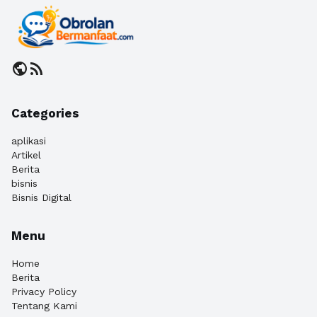
public
rss_feed
Categories
aplikasi
Artikel
Berita
bisnis
Bisnis Digital
Menu
Home
Berita
Privacy Policy
Tentang Kami