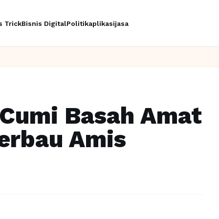
s Trick
Bisnis Digital
Politik
aplikasi
jasa
Ing
 Cumi Basah Amat
erbau Amis