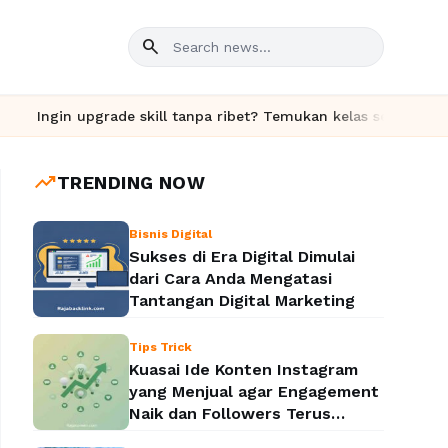
search
in upgrade skill tanpa ribet? Temukan kelas seru dan materi len
trending_up
TRENDING NOW
Bisnis Digital
Sukses di Era Digital Dimulai
dari Cara Anda Mengatasi
Tantangan Digital Marketing
Tips Trick
Kuasai Ide Konten Instagram
yang Menjual agar Engagement
Naik dan Followers Terus
Bertambah