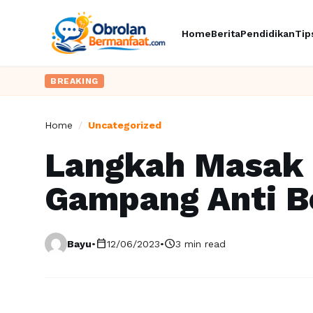
Home
Berita
Pendidikan
Tip
BREAKING
Home
/
Uncategorized
Langkah Masak
Gampang Anti B
calendar_today
schedule
Bayu
•
12/06/2023
•
3 min read