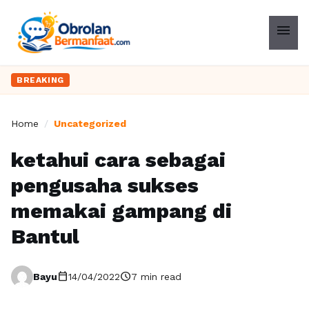
menu
BREAKING
Home
/
Uncategorized
ketahui cara sebagai
pengusaha sukses
memakai gampang di
Bantul
calendar_today
schedule
Bayu
14/04/2022
7 min read