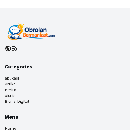
public
rss_feed
Categories
aplikasi
Artikel
Berita
bisnis
Bisnis Digital
Menu
Home