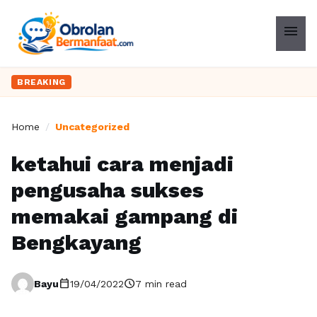
menu
BREAKING
Home
/
Uncategorized
ketahui cara menjadi
pengusaha sukses
memakai gampang di
Bengkayang
calendar_today
schedule
Bayu
19/04/2022
7 min read