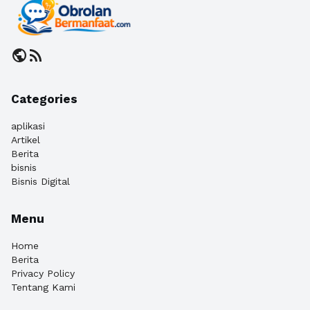
public
rss_feed
Categories
aplikasi
Artikel
Berita
bisnis
Bisnis Digital
Menu
Home
Berita
Privacy Policy
Tentang Kami