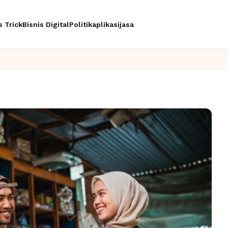
s Trick
Bisnis Digital
Politik
aplikasi
jasa
Ingin upgrade skil