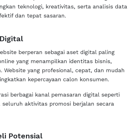
an teknologi, kreativitas, serta analisis data
ektif dan tepat sasaran.
Digital
ebsite berperan sebagai aset digital paling
online yang menampilkan identitas bisnis,
n. Website yang profesional, cepat, dan mudah
ningkatkan kepercayaan calon konsumen.
rasi berbagai kanal pemasaran digital seperti
 seluruh aktivitas promosi berjalan secara
i Potensial