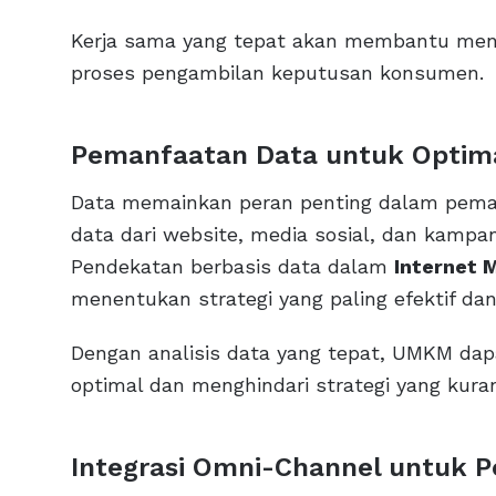
Kerja sama yang tepat akan membantu me
proses pengambilan keputusan konsumen.
Pemanfaatan Data untuk Optima
Data memainkan peran penting dalam pemas
data dari website, media sosial, dan kamp
Pendekatan berbasis data dalam
Internet 
menentukan strategi yang paling efektif dan 
Dengan analisis data yang tepat, UMKM da
optimal dan menghindari strategi yang kura
Integrasi Omni-Channel untuk