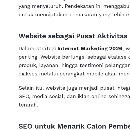
yang menyeluruh. Pendekatan ini menggabungk
untuk menciptakan pemasaran yang lebih ef
Website sebagai Pusat Aktivitas 
Dalam strategi
Internet Marketing 2026
, w
penting. Website berfungsi sebagai etalase 
produk, layanan, hingga testimoni pelangga
diakses melalui perangkat mobile akan me
Selain itu, website juga menjadi pusat integ
SEO, media sosial, dan iklan online sehingga
terarah.
SEO untuk Menarik Calon Pembel