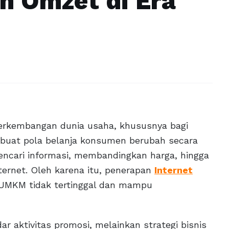
n Omzet di Era
erkembangan dunia usaha, khususnya bagi
mbuat pola belanja konsumen berubah secara
mencari informasi, membandingkan harga, hingga
ernet. Oleh karena itu, penerapan
Internet
 UMKM tidak tertinggal dan mampu
ar aktivitas promosi, melainkan strategi bisnis