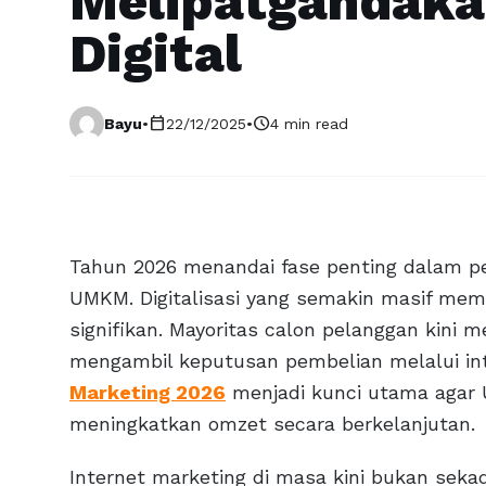
Melipatgandaka
Digital
calendar_today
schedule
Bayu
•
22/12/2025
•
4 min read
Tahun 2026 menandai fase penting dalam p
UMKM. Digitalisasi yang semakin masif me
signifikan. Mayoritas calon pelanggan kini 
mengambil keputusan pembelian melalui int
Marketing 2026
menjadi kunci utama agar
meningkatkan omzet secara berkelanjutan.
Internet marketing di masa kini bukan sekad