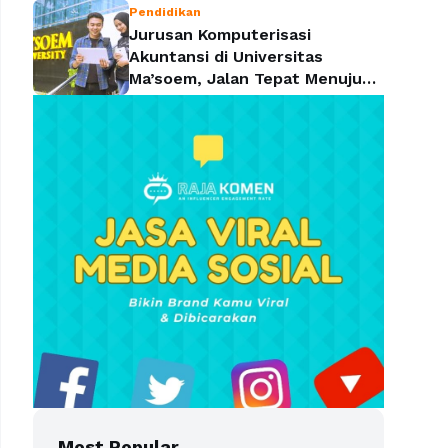
Pendidikan
Jurusan Komputerisasi
Akuntansi di Universitas
Ma’soem, Jalan Tepat Menuju
Profesi yang Dicari Perusahaan
Most Popular