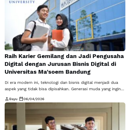
Selengkapnya
Raih Karier Gemilang dan Jadi Pengusaha
Digital dengan Jurusan Bisnis Digital di
Universitas Ma’soem Bandung
Di era modern ini, teknologi dan bisnis digital menjadi dua
aspek yang tidak bisa dipisahkan. Generasi muda yang ingin
membangun masa depan cemerlang perlu menguasai
person
calendar_today
Bayu
•
06/04/2026
keterampilan digital sekaligus memahami strategi bisnis
modern. Untuk itu, jurusan bisnis digital di Universitas
Ma’soem Bandung hadir sebagai pilihan tepat. Dengan biaya
kuliah hanya 5 juta per semester, mahasiswa mendapatkan …
Baca Selengkapnya