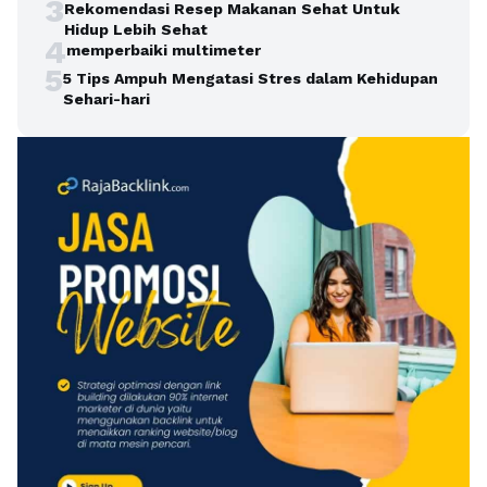
3
Rekomendasi Resep Makanan Sehat Untuk
Hidup Lebih Sehat
4
memperbaiki multimeter
5
5 Tips Ampuh Mengatasi Stres dalam Kehidupan
Sehari-hari