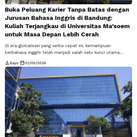
Buka Peluang Karier Tanpa Batas dengan
Jurusan Bahasa Inggris di Bandung:
Kuliah Terjangkau di Universitas Ma’soem
untuk Masa Depan Lebih Cerah
Di era globalisasi yang serba cepat ini, kemampuan
berbahasa Inggris telah menjadi salah satu kunci utama
untuk meraih kesuksesan. Dunia kerja kini tidak lagi terbatas
person
calendar_today
Bayu
•
02/05/2026
pada wilayah lokal, melainkan menuntut kemampuan
komunikasi internasional yang kuat. Oleh karena itu,
memilih jurusan bahasa inggris adalah langkah cerdas bagi
Anda yang ingin memiliki masa depan yang lebih luas,
kompetitif, dan …
Baca Selengkapnya