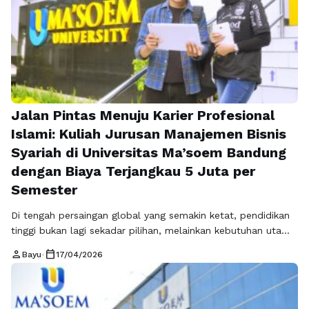
Jalan Pintas Menuju Karier Profesional
Islami: Kuliah Jurusan Manajemen Bisnis
Syariah di Universitas Ma’soem Bandung
dengan Biaya Terjangkau 5 Juta per
Semester
Di tengah persaingan global yang semakin ketat, pendidikan
tinggi bukan lagi sekadar pilihan, melainkan kebutuhan utama
untuk membangun masa depan yang lebih pasti. Dunia kerja
person
calendar_today
Bayu
•
17/04/2026
modern menuntut lulusan yang tidak hanya cerdas secara
akademik, tetapi juga memiliki kemampuan praktis, jiwa
kepemimpinan, dan integritas moral yang kuat. Dalam kondisi
seperti ini, memilih jurusan manajemen bisnis syariah …
Baca