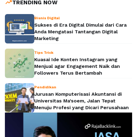
trending_up
TRENDING NOW
Bisnis Digital
Sukses di Era Digital Dimulai dari Cara
Anda Mengatasi Tantangan Digital
Marketing
Tips Trick
Kuasai Ide Konten Instagram yang
Menjual agar Engagement Naik dan
Followers Terus Bertambah
Pendidikan
Jurusan Komputerisasi Akuntansi di
Universitas Ma’soem, Jalan Tepat
Menuju Profesi yang Dicari Perusahaan