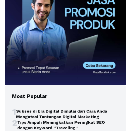
Most Popular
1
Sukses di Era Digital Dimulai dari Cara Anda
Mengatasi Tantangan Digital Marketing
2
Tips Ampuh Meningkatkan Peringkat SEO
dengan Keyword “Traveling”