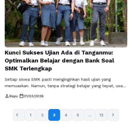
Kunci Sukses Ujian Ada di Tanganmu:
Optimalkan Belajar dengan Bank Soal
SMK Terlengkap
Setiap siswa SMK pasti menginginkan hasil ujian yang
memuaskan. Namun, tanpa strategi belajar yang tepat, usaha
yang kamu lakukan bisa jadi tidak memberikan hasil
person
calendar_today
Bayu
•
31/03/2026
maksimal. Banyak siswa masih mengandalkan cara belajar
konvensional seperti membaca dan menghafal, padahal
metode tersebut sering kali kurang efektif jika tidak dibarengi
chevron_left
chevron_right
1
2
3
4
5
…
12
dengan latihan soal. Oleh karena itu, saatnya kamu beralih …
Baca Selengkapnya