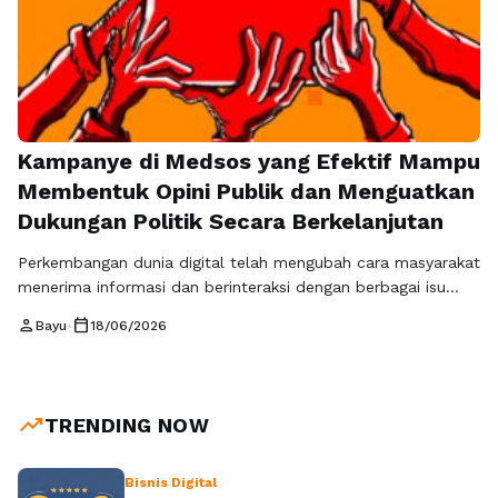
Kampanye di Medsos yang Efektif Mampu
Membentuk Opini Publik dan Menguatkan
Dukungan Politik Secara Berkelanjutan
Perkembangan dunia digital telah mengubah cara masyarakat
menerima informasi dan berinteraksi dengan berbagai isu
yang terjadi di sekitar mereka. Saat ini, media sosial bukan
person
calendar_today
Bayu
•
18/06/2026
hanya menjadi sarana hiburan, tetapi juga menjadi sumber
utama informasi bagi jutaan orang. Kondisi ini menjadikan
kampanye di medsos sebagai strategi yang sangat penting
bagi partai politik untuk membangun komunikasi yang …
trending_up
TRENDING NOW
Baca Selengkapnya
Bisnis Digital