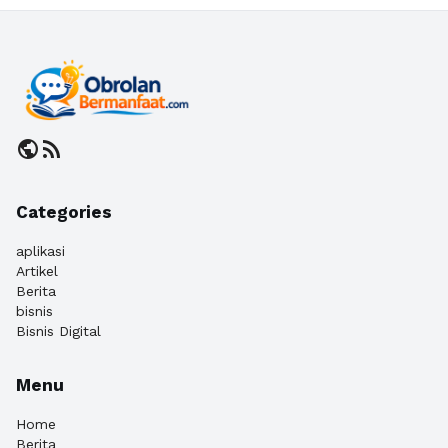
public
rss_feed
Categories
aplikasi
Artikel
Berita
bisnis
Bisnis Digital
Menu
Home
Berita