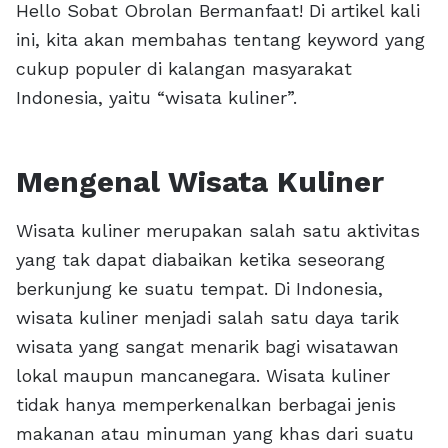
Hello Sobat Obrolan Bermanfaat! Di artikel kali
ini, kita akan membahas tentang keyword yang
cukup populer di kalangan masyarakat
Indonesia, yaitu “wisata kuliner”.
Mengenal Wisata Kuliner
Wisata kuliner merupakan salah satu aktivitas
yang tak dapat diabaikan ketika seseorang
berkunjung ke suatu tempat. Di Indonesia,
wisata kuliner menjadi salah satu daya tarik
wisata yang sangat menarik bagi wisatawan
lokal maupun mancanegara. Wisata kuliner
tidak hanya memperkenalkan berbagai jenis
makanan atau minuman yang khas dari suatu