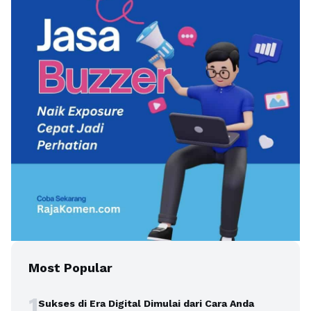
Most Popular
1
Sukses di Era Digital Dimulai dari Cara Anda