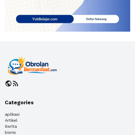
public
rss_feed
Categories
aplikasi
Artikel
Berita
bisnis