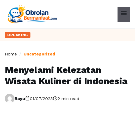
menu
BREAKING
Home
/
Uncategorized
Menyelami Kelezatan
Wisata Kuliner di Indonesia
calendar_today
schedule
Bayu
01/07/2023
2 min read