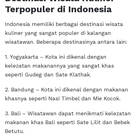
Terpopuler di Indonesia
Indonesia memiliki berbagai destinasi wisata
kuliner yang sangat populer di kalangan
wisatawan. Beberapa destinasinya antara lain:
1. Yogyakarta – Kota ini dikenal dengan
kelezatan makanannya yang sangat khas
seperti Gudeg dan Sate Klathak.
2. Bandung – Kota ini dikenal dengan makanan
khasnya seperti Nasi Timbel dan Mie Kocok.
3. Bali – Wisatawan dapat menikmati kelezatan
makanan khas Bali seperti Sate Lilit dan Bebek
Betutu.