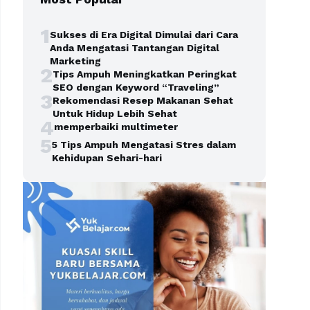
1
Sukses di Era Digital Dimulai dari Cara
Anda Mengatasi Tantangan Digital
Marketing
2
Tips Ampuh Meningkatkan Peringkat
SEO dengan Keyword “Traveling”
3
Rekomendasi Resep Makanan Sehat
Untuk Hidup Lebih Sehat
4
memperbaiki multimeter
5
5 Tips Ampuh Mengatasi Stres dalam
Kehidupan Sehari-hari