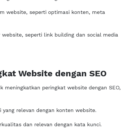
m website, seperti optimasi konten, meta
website, seperti link building dan social media
gkat Website dengan SEO
uk meningkatkan peringkat website dengan SEO,
 yang relevan dengan konten website.
rkualitas dan relevan dengan kata kunci.