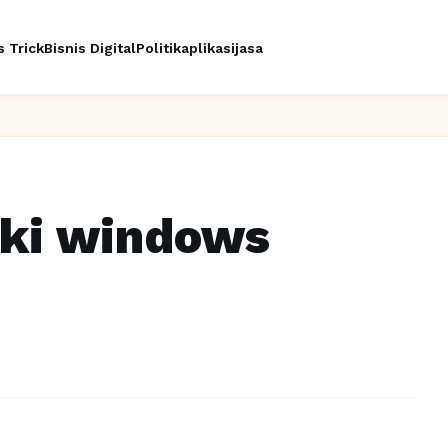
s Trick
Bisnis Digital
Politik
aplikasi
jasa
In
ki windows