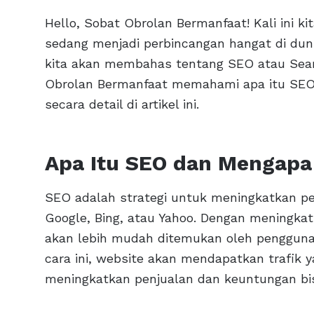
Hello, Sobat Obrolan Bermanfaat! Kali ini 
sedang menjadi perbincangan hangat di dunia 
kita akan membahas tentang SEO atau Sear
Obrolan Bermanfaat memahami apa itu SEO
secara detail di artikel ini.
Apa Itu SEO dan Mengapa
SEO adalah strategi untuk meningkatkan per
Google, Bing, atau Yahoo. Dengan meningka
akan lebih mudah ditemukan oleh pengguna
cara ini, website akan mendapatkan trafik 
meningkatkan penjualan dan keuntungan bis