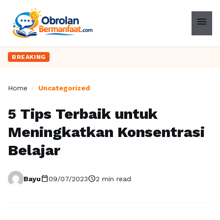
menu
BREAKING
Home
/
Uncategorized
5 Tips Terbaik untuk
Meningkatkan Konsentrasi
Belajar
calendar_today
schedule
Bayu
09/07/2023
2 min read