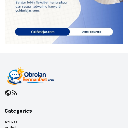
public
rss_feed
Categories
aplikasi
Artikel