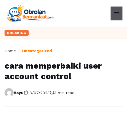
menu
BREAKING
Home
/
Uncategorized
cara memperbaiki user
account control
calendar_today
schedule
Bayu
18/07/2023
3 min read