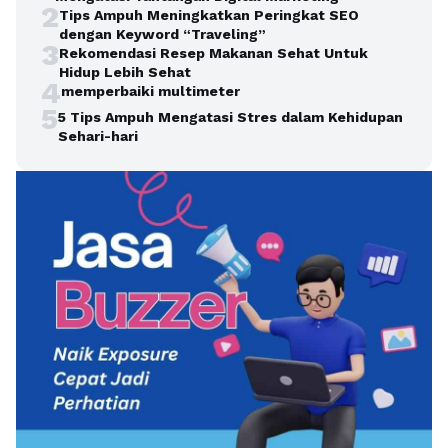
2
Tips Ampuh Meningkatkan Peringkat SEO
dengan Keyword “Traveling”
3
Rekomendasi Resep Makanan Sehat Untuk
Hidup Lebih Sehat
4
memperbaiki multimeter
5
5 Tips Ampuh Mengatasi Stres dalam Kehidupan
Sehari-hari