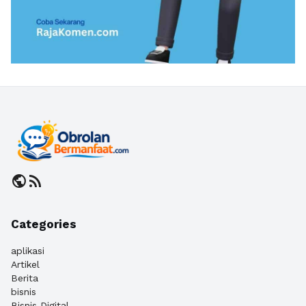
public
rss_feed
Categories
aplikasi
Artikel
Berita
bisnis
Bisnis Digital