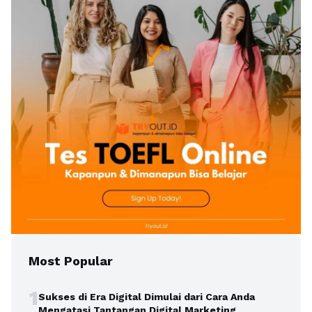
Most Popular
1
Sukses di Era Digital Dimulai dari Cara Anda
Mengatasi Tantangan Digital Marketing