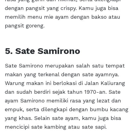
dengan pangsit yang crispy. Kamu juga bisa
memilih menu mie ayam dengan bakso atau
pangsit goreng.
5. Sate Samirono
Sate Samirono merupakan salah satu tempat
makan yang terkenal dengan sate ayamnya.
Warung makan ini berlokasi di Jalan Kaliurang
dan sudah berdiri sejak tahun 1970-an. Sate
ayam Samirono memiliki rasa yang lezat dan
empuk, serta dilengkapi dengan bumbu kacang
yang khas. Selain sate ayam, kamu juga bisa
mencicipi sate kambing atau sate sapi.