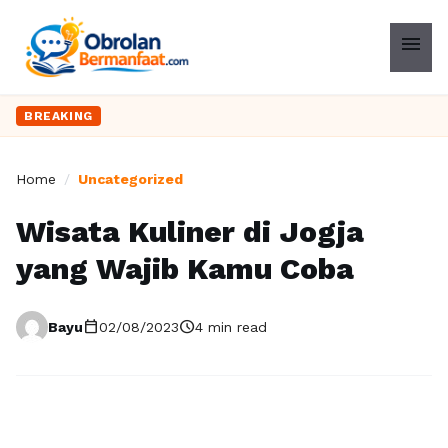
menu
BREAKING
Home
/
Uncategorized
Wisata Kuliner di Jogja
yang Wajib Kamu Coba
calendar_today
schedule
Bayu
02/08/2023
4 min read