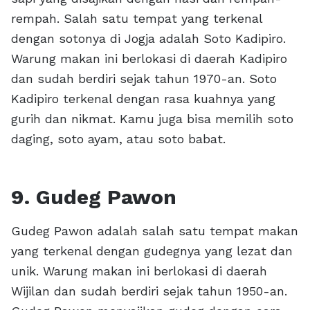
rempah. Salah satu tempat yang terkenal
dengan sotonya di Jogja adalah Soto Kadipiro.
Warung makan ini berlokasi di daerah Kadipiro
dan sudah berdiri sejak tahun 1970-an. Soto
Kadipiro terkenal dengan rasa kuahnya yang
gurih dan nikmat. Kamu juga bisa memilih soto
daging, soto ayam, atau soto babat.
9. Gudeg Pawon
Gudeg Pawon adalah salah satu tempat makan
yang terkenal dengan gudegnya yang lezat dan
unik. Warung makan ini berlokasi di daerah
Wijilan dan sudah berdiri sejak tahun 1950-an.