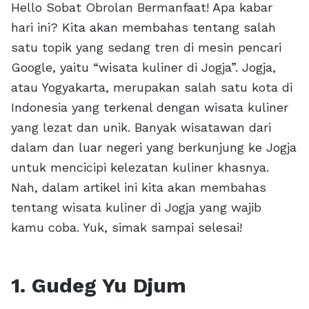
Hello Sobat Obrolan Bermanfaat! Apa kabar
hari ini? Kita akan membahas tentang salah
satu topik yang sedang tren di mesin pencari
Google, yaitu “wisata kuliner di Jogja”. Jogja,
atau Yogyakarta, merupakan salah satu kota di
Indonesia yang terkenal dengan wisata kuliner
yang lezat dan unik. Banyak wisatawan dari
dalam dan luar negeri yang berkunjung ke Jogja
untuk mencicipi kelezatan kuliner khasnya.
Nah, dalam artikel ini kita akan membahas
tentang wisata kuliner di Jogja yang wajib
kamu coba. Yuk, simak sampai selesai!
1. Gudeg Yu Djum