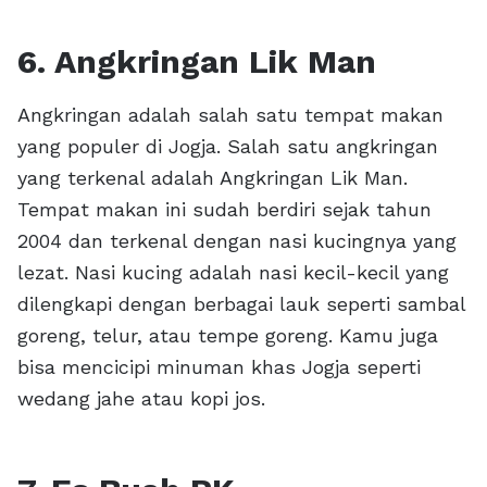
6. Angkringan Lik Man
Angkringan adalah salah satu tempat makan
yang populer di Jogja. Salah satu angkringan
yang terkenal adalah Angkringan Lik Man.
Tempat makan ini sudah berdiri sejak tahun
2004 dan terkenal dengan nasi kucingnya yang
lezat. Nasi kucing adalah nasi kecil-kecil yang
dilengkapi dengan berbagai lauk seperti sambal
goreng, telur, atau tempe goreng. Kamu juga
bisa mencicipi minuman khas Jogja seperti
wedang jahe atau kopi jos.