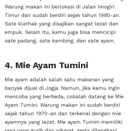
Warung makan ini berlokasi di Jalan Imogiri
Timur dan sudah berdiri sejak tahun 1980-an.
Sate klathak yang disajikan sangat lezat dan
empuk. Selain itu, kamu juga bisa mencicipi
sate padang, sate kambing, dan sate ayam.
4. Mie Ayam Tumini
Mie ayam adalah salah satu makanan yang
banyak dijual di Jogja. Namun, jika kamu ingin
mencoba yang berbeda, cobalah datang ke Mie
Ayam Tumini. Warung makan ini sudah berdiri
sejak tahun 1970-an dan terkenal dengan mie
ayamnya yang lezat. Mie ayam Tumini memiliki
rasa yang gurih dan nikmat, serta dilengkapi