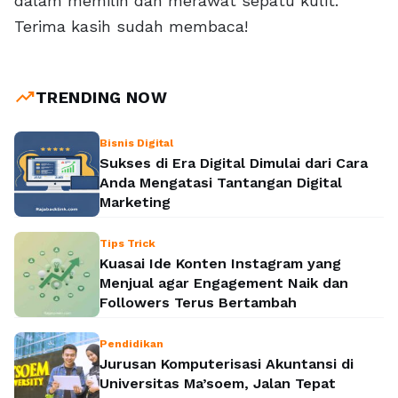
dalam memilih dan merawat sepatu kulit.
Terima kasih sudah membaca!
trending_up
TRENDING NOW
Bisnis Digital
Sukses di Era Digital Dimulai dari Cara
Anda Mengatasi Tantangan Digital
Marketing
Tips Trick
Kuasai Ide Konten Instagram yang
Menjual agar Engagement Naik dan
Followers Terus Bertambah
Pendidikan
Jurusan Komputerisasi Akuntansi di
Universitas Ma’soem, Jalan Tepat