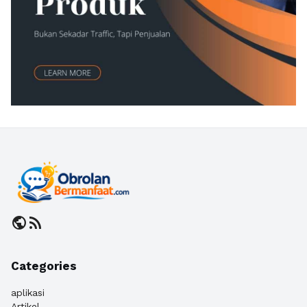
public
rss_feed
Categories
aplikasi
Artikel