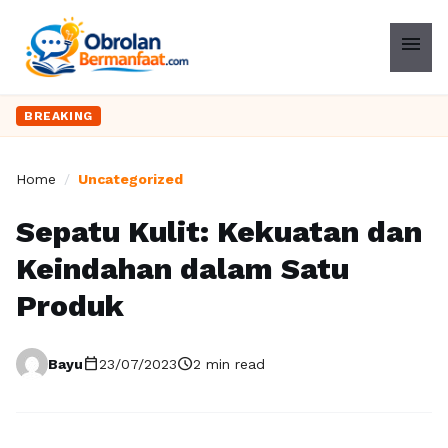
menu
BREAKING
Home
/
Uncategorized
Sepatu Kulit: Kekuatan dan
Keindahan dalam Satu
Produk
calendar_today
schedule
Bayu
23/07/2023
2 min read