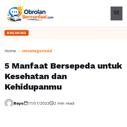
menu
BREAKING
Home
/
Uncategorized
5 Manfaat Bersepeda untuk
Kesehatan dan
Kehidupanmu
calendar_today
schedule
Bayu
17/07/2023
2 min read