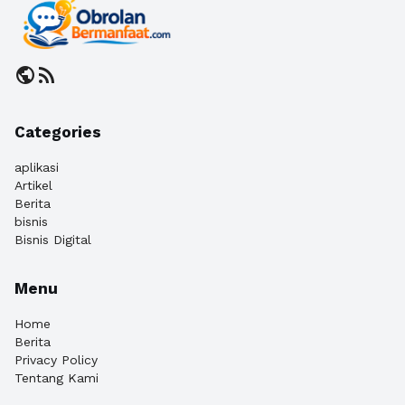
public
rss_feed
Categories
aplikasi
Artikel
Berita
bisnis
Bisnis Digital
Menu
Home
Berita
Privacy Policy
Tentang Kami