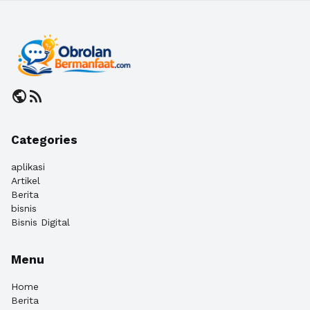
public
rss_feed
Categories
aplikasi
Artikel
Berita
bisnis
Bisnis Digital
Menu
Home
Berita