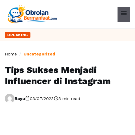
menu
BREAKING
Home
/
Uncategorized
Tips Sukses Menjadi
Influencer di Instagram
calendar_today
schedule
Bayu
03/07/2023
3 min read