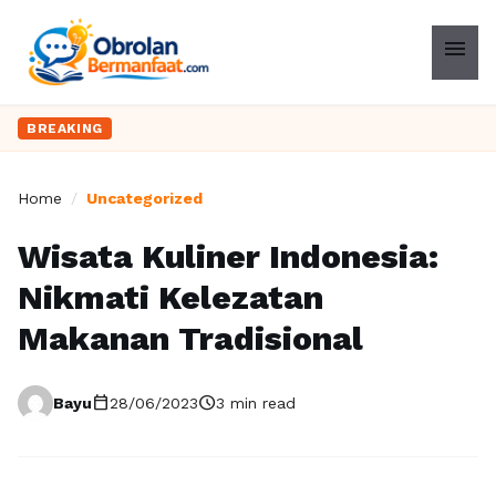
menu
BREAKING
Home
/
Uncategorized
Wisata Kuliner Indonesia:
Nikmati Kelezatan
Makanan Tradisional
calendar_today
schedule
Bayu
28/06/2023
3 min read