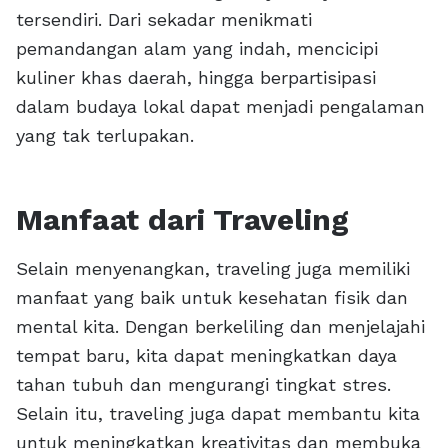
tersendiri. Dari sekadar menikmati
pemandangan alam yang indah, mencicipi
kuliner khas daerah, hingga berpartisipasi
dalam budaya lokal dapat menjadi pengalaman
yang tak terlupakan.
Manfaat dari Traveling
Selain menyenangkan, traveling juga memiliki
manfaat yang baik untuk kesehatan fisik dan
mental kita. Dengan berkeliling dan menjelajahi
tempat baru, kita dapat meningkatkan daya
tahan tubuh dan mengurangi tingkat stres.
Selain itu, traveling juga dapat membantu kita
untuk meningkatkan kreativitas dan membuka