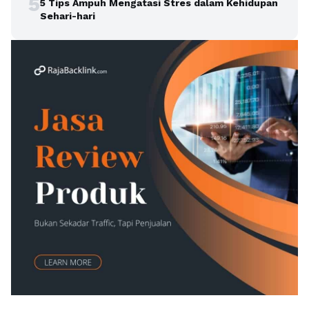
5
5 Tips Ampuh Mengatasi Stres dalam Kehidupan
Sehari-hari