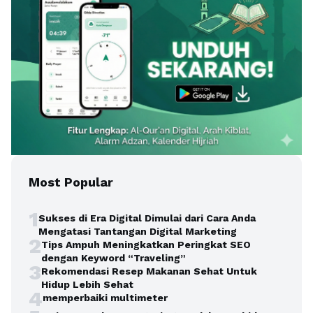
Most Popular
1
Sukses di Era Digital Dimulai dari Cara Anda
Mengatasi Tantangan Digital Marketing
2
Tips Ampuh Meningkatkan Peringkat SEO
dengan Keyword “Traveling”
3
Rekomendasi Resep Makanan Sehat Untuk
Hidup Lebih Sehat
4
memperbaiki multimeter