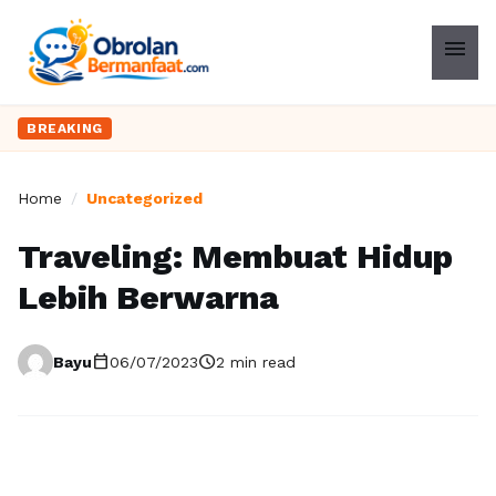
menu
BREAKING
Home
/
Uncategorized
Traveling: Membuat Hidup
Lebih Berwarna
calendar_today
schedule
Bayu
06/07/2023
2 min read