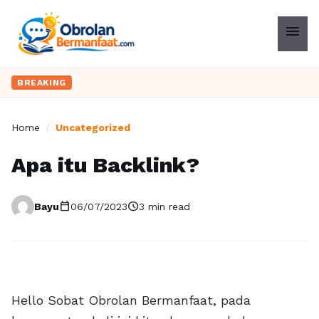
menu
BREAKING
Home
/
Uncategorized
Apa itu Backlink?
calendar_today
schedule
Bayu
06/07/2023
3 min read
Hello Sobat Obrolan Bermanfaat, pada