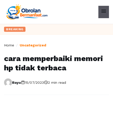
menu
BREAKING
Home
/
Uncategorized
cara memperbaiki memori
hp tidak terbaca
calendar_today
schedule
Bayu
15/07/2023
2 min read