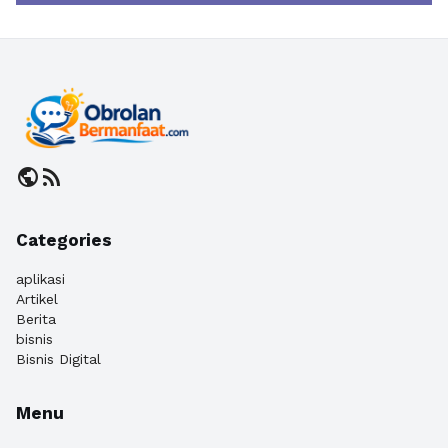
public
rss_feed
Categories
aplikasi
Artikel
Berita
bisnis
Bisnis Digital
Menu