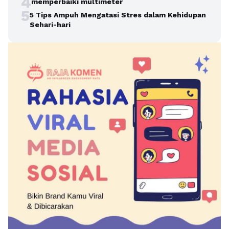
4
memperbaiki multimeter
5
5 Tips Ampuh Mengatasi Stres dalam Kehidupan
Sehari-hari