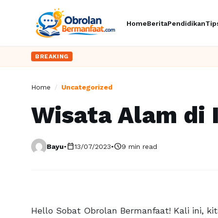
Home
Berita
Pendidikan
Tip
BREAKING
Home
/
Uncategorized
Wisata Alam di 
calendar_today
schedule
Bayu
•
13/07/2023
•
9 min read
Hello Sobat Obrolan Bermanfaat! Kali ini, 