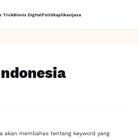
s Trick
Bisnis Digital
Politik
aplikasi
jasa
Ingin upgrade s
Indonesia
kita akan membahas tentang keyword yang