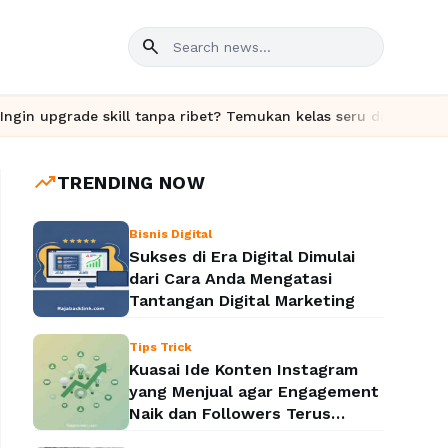
search
kill tanpa ribet? Temukan kelas seru dan materi lengkap hanya d
trending_up
TRENDING NOW
Bisnis Digital
Sukses di Era Digital Dimulai
dari Cara Anda Mengatasi
Tantangan Digital Marketing
Tips Trick
Kuasai Ide Konten Instagram
yang Menjual agar Engagement
Naik dan Followers Terus
Bertambah