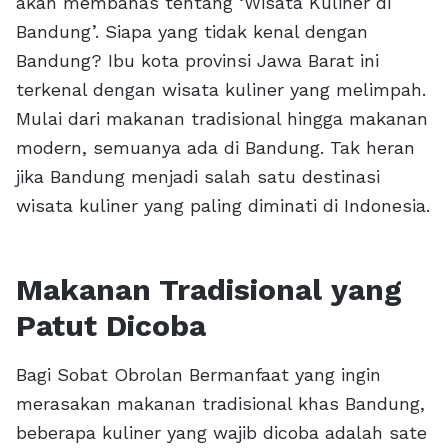
akan membahas tentang ‘Wisata Kuliner di
Bandung’. Siapa yang tidak kenal dengan
Bandung? Ibu kota provinsi Jawa Barat ini
terkenal dengan wisata kuliner yang melimpah.
Mulai dari makanan tradisional hingga makanan
modern, semuanya ada di Bandung. Tak heran
jika Bandung menjadi salah satu destinasi
wisata kuliner yang paling diminati di Indonesia.
Makanan Tradisional yang
Patut Dicoba
Bagi Sobat Obrolan Bermanfaat yang ingin
merasakan makanan tradisional khas Bandung,
beberapa kuliner yang wajib dicoba adalah sate