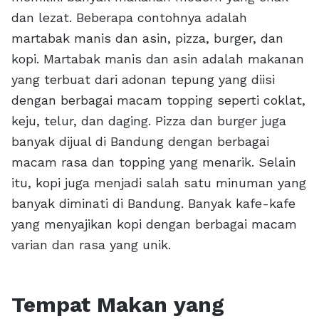
dan lezat. Beberapa contohnya adalah
martabak manis dan asin, pizza, burger, dan
kopi. Martabak manis dan asin adalah makanan
yang terbuat dari adonan tepung yang diisi
dengan berbagai macam topping seperti coklat,
keju, telur, dan daging. Pizza dan burger juga
banyak dijual di Bandung dengan berbagai
macam rasa dan topping yang menarik. Selain
itu, kopi juga menjadi salah satu minuman yang
banyak diminati di Bandung. Banyak kafe-kafe
yang menyajikan kopi dengan berbagai macam
varian dan rasa yang unik.
Tempat Makan yang