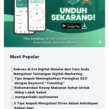
Most Popular
1
Sukses di Era Digital Dimulai dari Cara Anda
Mengatasi Tantangan Digital Marketing
2
Tips Ampuh Meningkatkan Peringkat SEO
dengan Keyword “Traveling”
3
Rekomendasi Resep Makanan Sehat Untuk
Hidup Lebih Sehat
4
memperbaiki multimeter
5
5 Tips Ampuh Mengatasi Stres dalam Kehidupan
Sehari-hari