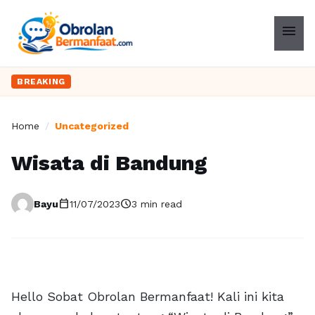
menu
BREAKING
Home
/
Uncategorized
Wisata di Bandung
calendar_today
schedule
Bayu
11/07/2023
3 min read
Hello Sobat Obrolan Bermanfaat! Kali ini kita