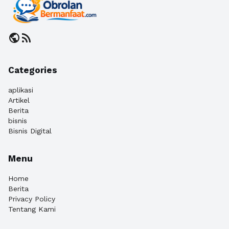
public
rss_feed
Categories
aplikasi
Artikel
Berita
bisnis
Bisnis Digital
Menu
Home
Berita
Privacy Policy
Tentang Kami