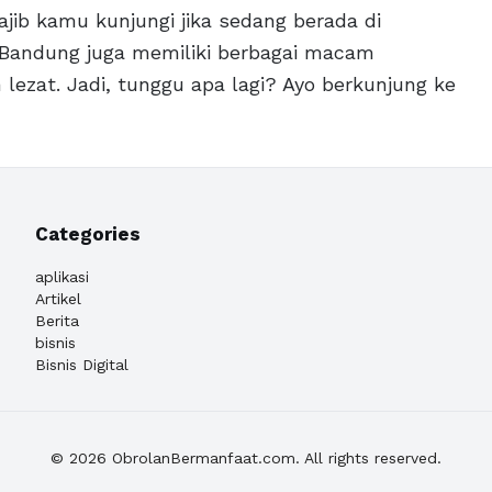
ib kamu kunjungi jika sedang berada di
 Bandung juga memiliki berbagai macam
ezat. Jadi, tunggu apa lagi? Ayo berkunjung ke
Categories
aplikasi
Artikel
Berita
bisnis
Bisnis Digital
© 2026 ObrolanBermanfaat.com. All rights reserved.