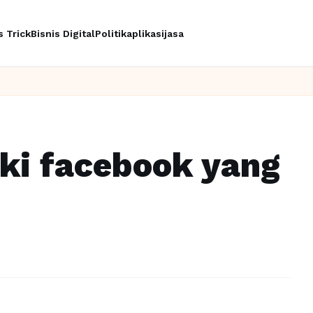
s Trick
Bisnis Digital
Politik
aplikasi
jasa
ki facebook yang