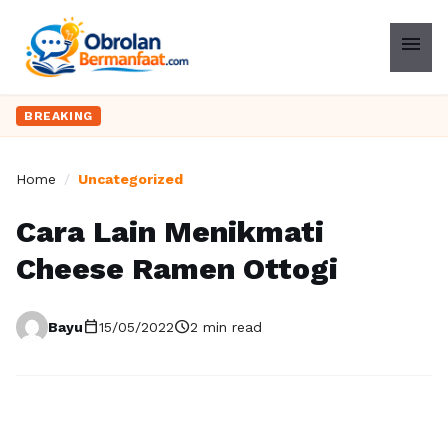
menu
BREAKING
Home
/
Uncategorized
Cara Lain Menikmati
Cheese Ramen Ottogi
calendar_today
schedule
Bayu
15/05/2022
2 min read