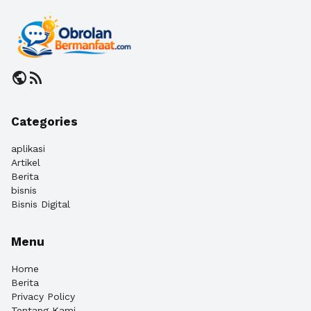
public
rss_feed
Categories
aplikasi
Artikel
Berita
bisnis
Bisnis Digital
Menu
Home
Berita
Privacy Policy
Tentang Kami