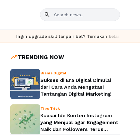
search
ade skill tanpa ribet? Temukan kelas seru dan materi lengkap ha
trending_up
TRENDING NOW
Bisnis Digital
Sukses di Era Digital Dimulai
dari Cara Anda Mengatasi
Tantangan Digital Marketing
Tips Trick
Kuasai Ide Konten Instagram
yang Menjual agar Engagement
Naik dan Followers Terus
Bertambah