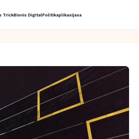
s Trick
Bisnis Digital
Politik
aplikasi
jasa
Ingin upgr