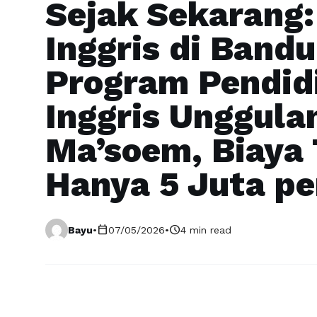
Sejak Sekarang:
Inggris di Band
Program Pendid
Inggris Unggulan
Ma’soem, Biaya 
Hanya 5 Juta pe
calendar_today
schedule
Bayu
•
07/05/2026
•
4 min read