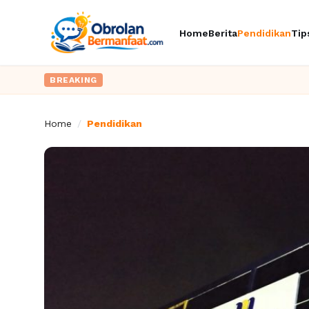
Home
Berita
Pendidikan
Tip
BREAKING
Home
/
Pendidikan