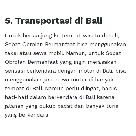
5. Transportasi di Bali
Untuk berkunjung ke tempat wisata di Bali,
Sobat Obrolan Bermanfaat bisa menggunakan
taksi atau sewa mobil. Namun, untuk Sobat
Obrolan Bermanfaat yang ingin merasakan
sensasi berkendara dengan motor di Bali, bisa
menggunakan jasa sewa motor di banyak
tempat di Bali. Namun perlu diingat, harus
hati-hati dalam berkendara di Bali karena
jalanan yang cukup padat dan banyak turis
yang berkendara.