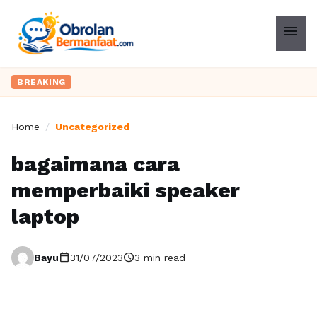
menu
BREAKING
Home
/
Uncategorized
bagaimana cara
memperbaiki speaker
laptop
calendar_today
schedule
Bayu
31/07/2023
3 min read