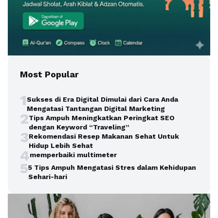
Most Popular
1
Sukses di Era Digital Dimulai dari Cara Anda
Mengatasi Tantangan Digital Marketing
2
Tips Ampuh Meningkatkan Peringkat SEO
dengan Keyword “Traveling”
3
Rekomendasi Resep Makanan Sehat Untuk
Hidup Lebih Sehat
4
memperbaiki multimeter
5
5 Tips Ampuh Mengatasi Stres dalam Kehidupan
Sehari-hari