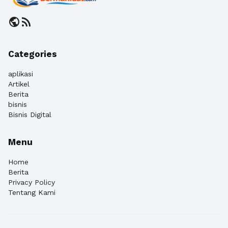
public
rss_feed
Categories
aplikasi
Artikel
Berita
bisnis
Bisnis Digital
Menu
Home
Berita
Privacy Policy
Tentang Kami