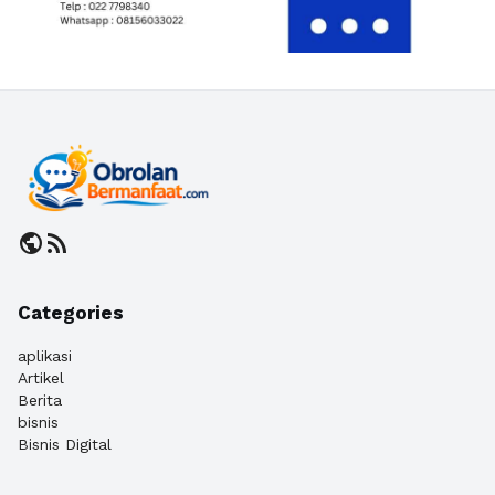
public
rss_feed
Categories
aplikasi
Artikel
Berita
bisnis
Bisnis Digital