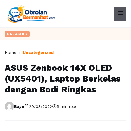
menu
BREAKING
Home
/
Uncategorized
ASUS Zenbook 14X OLED
(UX5401), Laptop Berkelas
dengan Bodi Ringkas
calendar_today
schedule
Bayu
29/03/2022
5 min read