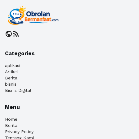
public
rss_feed
Categories
aplikasi
Artikel
Berita
bisnis
Bisnis Digital
Menu
Home
Berita
Privacy Policy
Tentang Kami