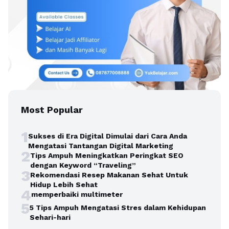
Most Popular
1
Sukses di Era Digital Dimulai dari Cara Anda
Mengatasi Tantangan Digital Marketing
2
Tips Ampuh Meningkatkan Peringkat SEO
dengan Keyword “Traveling”
3
Rekomendasi Resep Makanan Sehat Untuk
Hidup Lebih Sehat
4
memperbaiki multimeter
5
5 Tips Ampuh Mengatasi Stres dalam Kehidupan
Sehari-hari