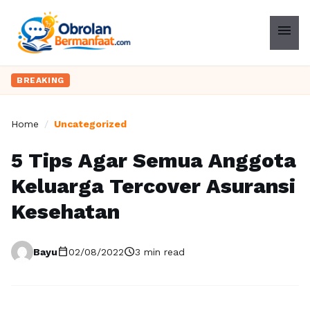
menu
BREAKING
Home
/
Uncategorized
5 Tips Agar Semua Anggota
Keluarga Tercover Asuransi
Kesehatan
calendar_today
schedule
Bayu
02/08/2022
3 min read