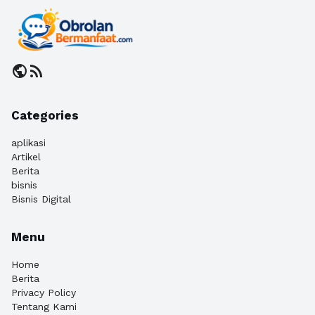
public
rss_feed
Categories
aplikasi
Artikel
Berita
bisnis
Bisnis Digital
Menu
Home
Berita
Privacy Policy
Tentang Kami