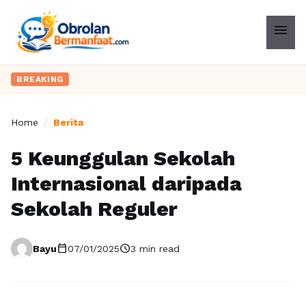
menu
BREAKING
Home
/
Berita
5 Keunggulan Sekolah
Internasional daripada
Sekolah Reguler
calendar_today
schedule
Bayu
07/01/2025
3 min read