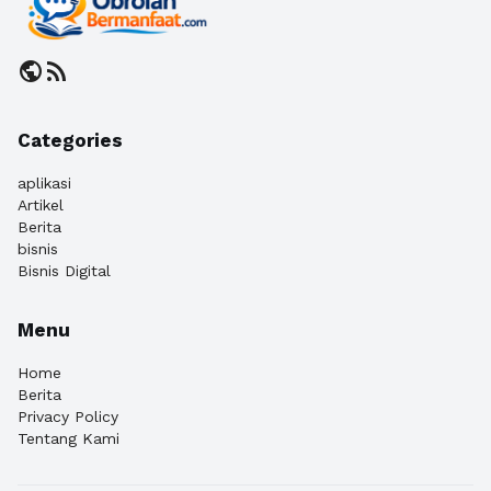
public
rss_feed
Categories
aplikasi
Artikel
Berita
bisnis
Bisnis Digital
Menu
Home
Berita
Privacy Policy
Tentang Kami